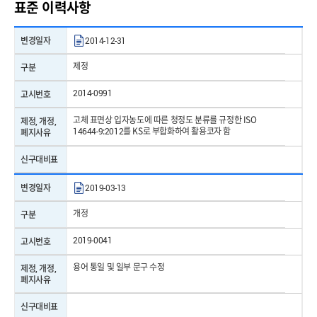
표준 이력사항
변경일자
2014-12-31
제정
구분
2014-0991
고시번호
고체 표면상 입자농도에 따른 청정도 분류를 규정한 ISO
제정, 개정,
14644-9:2012를 KS로 부합화하여 활용코자 함
폐지사유
신구대비표
변경일자
2019-03-13
개정
구분
2019-0041
고시번호
용어 통일 및 일부 문구 수정
제정, 개정,
폐지사유
신구대비표