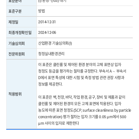
(I) 환경 - (I03) 대기
표준분야
방법
표준구분
2014-12-31
제정일
2024-12-06
최종개정확인일
산업환경 기술심의회(I)
기술심의회
청정실내환경관리
전문위원회
이 표준은 클린룸 및 제어된 환경 분야의 고체 표면상 입자
청정도 등급을 평가하는 절차를 규정한다. 부속서 A ∼ 부속서
D에서 표면 특성에 대한 시험 및 측정 방법 관련 권장 사항과
정보를 제공한다.
적용범위
이 표준은 벽, 천장, 바닥, 작업 환경, 공구, 장비 및 제품과 같이
클린룸 및 제어된 환경의 모든 고체 표면에 적용된다. 입자
농도에 따른 표면 청정도(SCP, surface cleanliness by particle
concentration) 평가 절차는 입자 크기를 0.05 μm에서 500
μm 사이의 입자로 제한한다