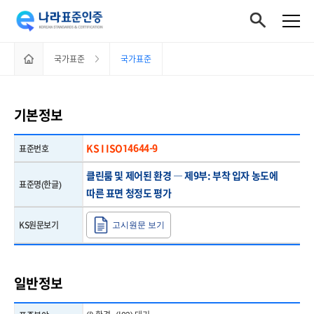
홈으로
국가표준
국가표준
이동하기
기본정보
KS I ISO14644-9
표준번호
클린룸 및 제어된 환경 ― 제9부: 부착 입자 농도에
표준명(한글)
따른 표면 청정도 평가
KS원문보기
고시원문 보기
일반정보