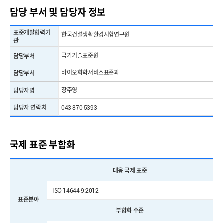
담당 부서 및 담당자 정보
표준개발협력기
한국건설생활환경시험연구원
관
국가기술표준원
담당부처
바이오화학서비스표준과
담당부서
장주영
담당자명
담당자 연락처
043-870-5393
국제 표준 부합화
대응 국제 표준
ISO 14644-9:2012
표준분야
부합화 수준