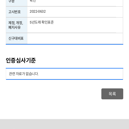
확인
구분
2022-0632
고시번호
5년도래 확인표준
제정, 개정,
폐지사유
신구대비표
인증심사기준
관련 자료가 없습니다.
목록