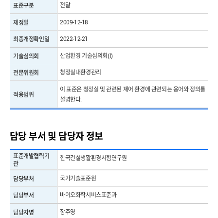
전달
표준구분
2009-12-18
제정일
2022-12-21
최종개정확인일
산업환경 기술심의회(I)
기술심의회
청정실내환경관리
전문위원회
이 표준은 청정실 및 관련된 제어 환경에 관련되는 용어와 정의를
적용범위
설명한다.
담당 부서 및 담당자 정보
표준개발협력기
한국건설생활환경시험연구원
관
국가기술표준원
담당부처
바이오화학서비스표준과
담당부서
장주영
담당자명