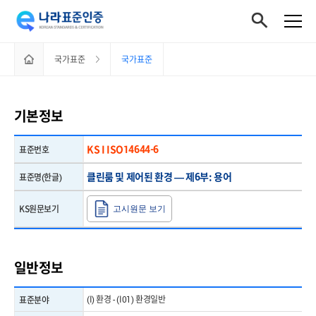
홈으로
국가표준
국가표준
이동하기
기본정보
KS I ISO14644-6
표준번호
클린룸 및 제어된 환경 — 제6부: 용어
표준명(한글)
KS원문보기
고시원문 보기
일반정보
(I) 환경 - (I01) 환경일반
표준분야