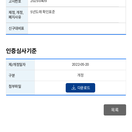
KS C 0262
2025-0409
고시번호
표준명
전기자기적합성(EMC) ― 측정일반
5년도래 확인표준
제정, 개정,
폐지사유
제/개정일자
2024-12-03
신구대비표
표준번호
KS C 0262
표준명
전기자기적합성(EMC) ― 측정일반
인증심사기준
제/개정일자
2024-12-03
2022-05-20
제/개정일자
표준번호
KS C 0262
개정
구분
표준명
전기자기적합성(EMC) ― 측정일반
첨부파일
다운로드
제/개정일자
2024-12-03
표준번호
KS C 0601
목록
표준명
전기장치의 핸들조작과 상태의 표시
제/개정일자
2002-11-30