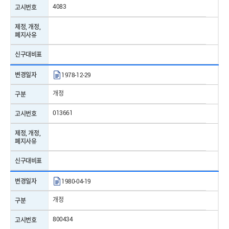
표준명
가정용 환풍기 및 조절기 — 성능 측정방법
4083
고시번호
제/개정일자
2023-02-03
제정, 개정,
폐지사유
표준번호
KS C 3303
신구대비표
표준명
고무 코드
변경일자
1978-12-29
제/개정일자
2006-12-01
개정
구분
표준번호
KS M 5000
013661
고시번호
표준명
도료 및 관련 원료의 시험방법
제정, 개정,
폐지사유
제/개정일자
2026-04-13
신구대비표
표준번호
KS C 7702
변경일자
1980-04-19
표준명
램프류의 베이스 및 소켓
개정
구분
제/개정일자
2024-12-02
800434
고시번호
표준번호
KS C 8305