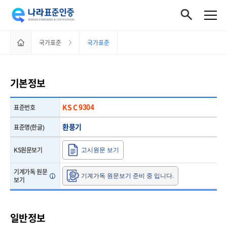
홈으로
국가표준
국가표준
이동하기
기본정보
KS C 9304
표준번호
환풍기
표준명(한글)
KS원문보기
고시원문 보기
기계가독 원문
기계가독 원문보기 준비 중 입니다.
보기
일반정보