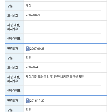
개정
구분
제/개정일자
2024-11-25
2002-0163
고시번호
표준번호
KS G 2603
제정, 개정,
표준명
연필 및 색연필
폐지사유
제/개정일자
2024-09-06
신구대비표
표준번호
KS C 8309
변경일자
2007-09-28
확인
표준명
옥내용 소형 스위치류
구분
2007-0741
제/개정일자
2024-07-08
고시번호
제정, 개정 또는 확인 후, 5년이 도래한 규격을 확인
제정, 개정,
표준번호
KS C 4805
폐지사유
표준명
전기 기기용 커패시터
신구대비표
제/개정일자
2022-08-31
변경일자
2016-11-29
표준번호
KS C IEC61672-1
확인
구분