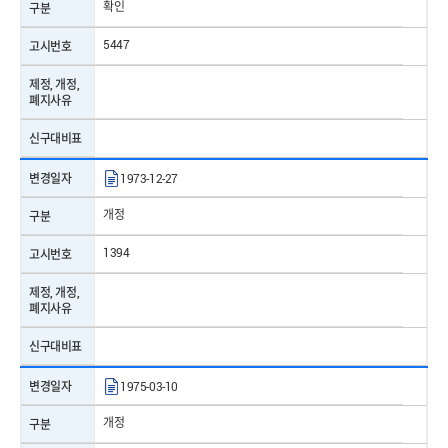
표준번호
KS C IEC60335-2-31
확인
구분
표준명
가정용 및 이와 유사한 전기기기의 안전성 ― 제2-31부:
5447
고시번호
레인지 후드의 개별 요구사항
제정, 개정,
제/개정일자
2024-12-31
폐지사유
신구대비표
표준번호
KS C IEC60335-2-31
변경일자
1973-12-27
표준명
가정용 및 이와 유사한 전기기기의 안전성 ― 제2-31부:
레인지 후드의 개별 요구사항
개정
구분
제/개정일자
2024-12-31
1394
고시번호
표준번호
KS G 5700
제정, 개정,
폐지사유
표준명
가정용 주방 설비 (물버림대·조리대·가스대·코너대·복합
취사대)
신구대비표
제/개정일자
2016-10-19
변경일자
1975-03-10
표준번호
KS C IEC60665
개정
구분