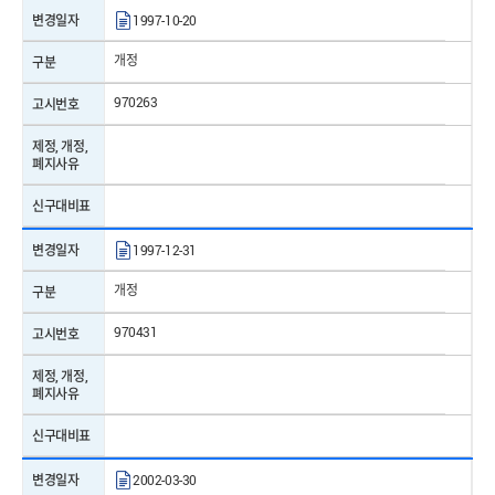
제/개정일자
2022-12-30
변경일자
1997-10-20
표준번호
개정
KS A 0021
구분
970263
표준명
수치의 맺음법
고시번호
제/개정일자
2002-09-30
제정, 개정,
폐지사유
표준번호
KS A 0078
신구대비표
표준명
습도 측정 방법
변경일자
1997-12-31
제/개정일자
2024-11-11
개정
구분
표준번호
KS M 2150
970431
고시번호
표준명
액화 석유 가스 (LPG)
제정, 개정,
폐지사유
제/개정일자
2022-12-08
신구대비표
표준번호
KS C 8302
변경일자
2002-03-30
표준명
에디슨 나사형 소켓