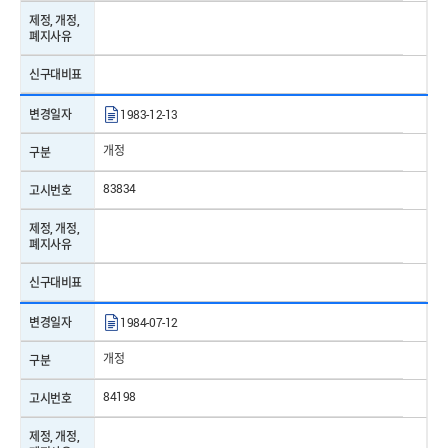
제정, 개정,
표준명
배선용 꽂음 접속기
폐지사유
제/개정일자
2021-11-29
신구대비표
표준번호
KS C 7501
변경일자
1983-12-13
표준명
백열 램프(일반 조명용)
개정
구분
제/개정일자
2024-11-25
83834
고시번호
표준번호
KS C 3304
제정, 개정,
폐지사유
표준명
비닐 코드
신구대비표
제/개정일자
2006-12-01
변경일자
1984-07-12
표준번호
KS M 3404
개정
구분
표준명
비압력용 경질 폴리염화비닐관
84198
고시번호
제/개정일자
2021-07-07
제정, 개정,