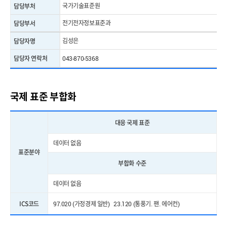
국가기술표준원
담당부처
전기전자정보표준과
담당부서
김성은
담당자명
담당자 연락처
043-870-5368
국제 표준 부합화
대응 국제 표준
데이터 없음
표준분야
부합화 수준
데이터 없음
ICS코드
97.020 (가정경제 일반) 23.120 (통풍기. 팬. 에어컨)