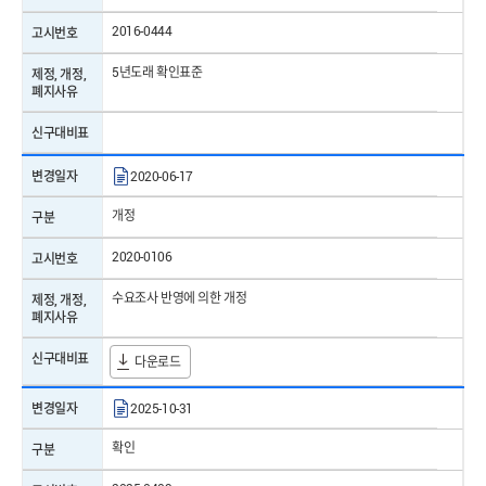
표준명
전기음향 — 사운드레벨미터(소음계) — 제1부: 규격
2016-0444
고시번호
제/개정일자
2022-09-06
5년도래 확인표준
제정, 개정,
폐지사유
표준번호
KS C IEC61672-1
신구대비표
표준명
전기음향 — 사운드레벨미터(소음계) — 제1부: 규격
변경일자
2020-06-17
제/개정일자
2022-09-06
개정
구분
표준번호
KS C IEC61672-1
2020-0106
고시번호
표준명
전기음향 — 사운드레벨미터(소음계) — 제1부: 규격
수요조사 반영에 의한 개정
제정, 개정,
제/개정일자
2022-09-06
폐지사유
신구대비표
표준번호
KS C 0262
다운로드
표준명
전기자기적합성(EMC) ― 측정일반
변경일자
2025-10-31
제/개정일자
2024-12-03
확인
구분
표준번호