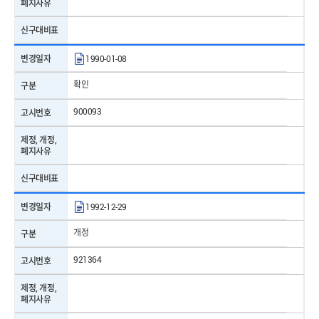
폐지사유
표준번호
KS C 1502
신구대비표
표준명
소음계
변경일자
1990-01-08
제/개정일자
2018-02-20
확인
구분
표준번호
KS B 0062
900093
고시번호
표준명
송풍기ㆍ압축기 용어
제정, 개정,
제/개정일자
2026-07-10
폐지사유
표준번호
KS B 0062
신구대비표
표준명
송풍기ㆍ압축기 용어
변경일자
1992-12-29
제/개정일자
2026-07-10
개정
구분
표준번호
KS B 0062
921364
고시번호
표준명
송풍기ㆍ압축기 용어
제정, 개정,
폐지사유
제/개정일자
2026-07-10