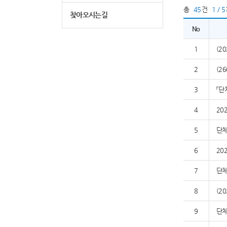
총
45
건
1 / 5
찾아오시는길
No
1
(2
2
(2
3
「단
4
20
5
단체
6
20
7
단체
8
(2
9
단체