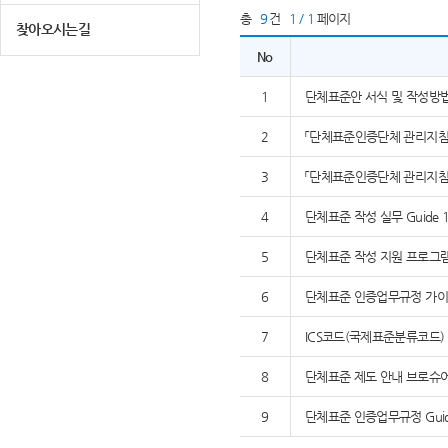
총
9
건
1 / 1
페이지
찾아오시는길
No
1
단체표준안 서식 및 작성방
2
「단체표준인증단체 관리지침」,
3
「단체표준인증단체 관리지침」,
4
단체표준 작성 실무 Guide 1
5
단체표준 작성 지원 프로그램 K
6
단체표준 인증업무규정 가이드
7
ICS코드(국제표준분류코드)
8
단체표준 제도 안내 브로슈
9
단체표준 인증업무규정 Guide