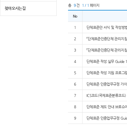
총
9
건
1 / 1
페이지
찾아오시는길
No
1
단체표준안 서식 및 작성방
2
「단체표준인증단체 관리지침」,
3
「단체표준인증단체 관리지침」,
4
단체표준 작성 실무 Guide 1
5
단체표준 작성 지원 프로그램 K
6
단체표준 인증업무규정 가이드
7
ICS코드(국제표준분류코드)
8
단체표준 제도 안내 브로슈
9
단체표준 인증업무규정 Guide