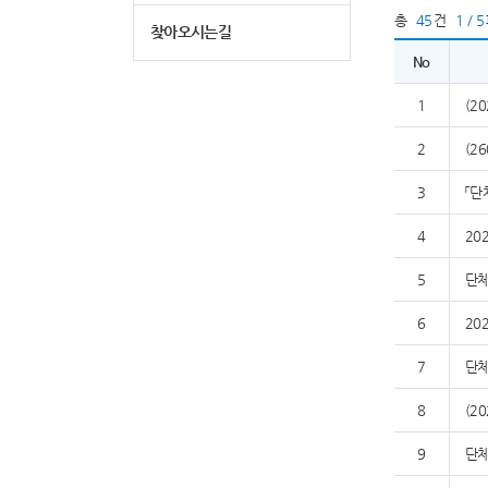
총
45
건
1 / 5
찾아오시는길
No
1
(2
2
(2
3
「단
4
20
5
단체
6
20
7
단체
8
(2
9
단체