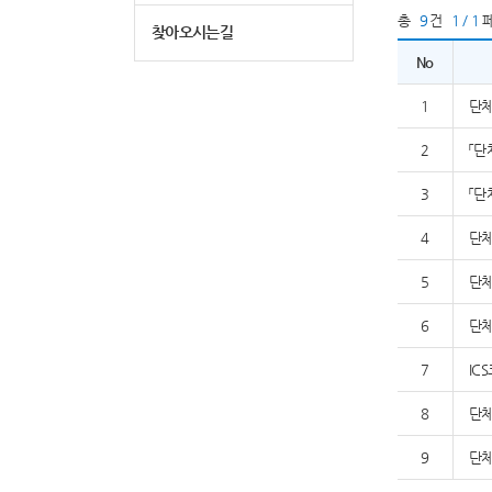
총
9
건
1 / 1
찾아오시는길
No
1
단체
2
「단
3
「단
4
단체
5
단체
6
단체
7
IC
8
단체
9
단체