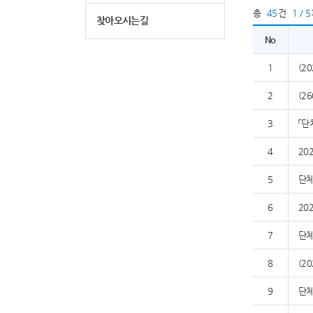
총
45
건
1 / 5
찾아오시는길
No
1
(2
2
(2
3
「단
4
20
5
단체
6
20
7
단체
8
(2
9
단체