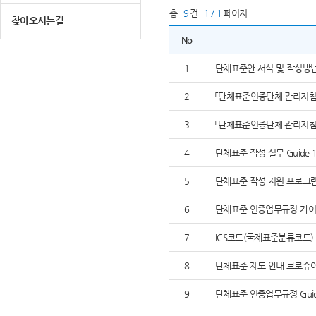
총
9
건
1 / 1
페이지
찾아오시는길
No
1
단체표준안 서식 및 작성방
2
「단체표준인증단체 관리지침」,
3
「단체표준인증단체 관리지침」,
4
단체표준 작성 실무 Guide 1
5
단체표준 작성 지원 프로그램 K
6
단체표준 인증업무규정 가이드
7
ICS코드(국제표준분류코드)
8
단체표준 제도 안내 브로슈
9
단체표준 인증업무규정 Guide