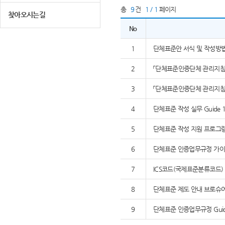
총
9
건
1 / 1
페이지
찾아오시는길
No
1
단체표준안 서식 및 작성방
2
「단체표준인증단체 관리지침」,
3
「단체표준인증단체 관리지침」,
4
단체표준 작성 실무 Guide 1
5
단체표준 작성 지원 프로그램 K
6
단체표준 인증업무규정 가이드
7
ICS코드(국제표준분류코드)
8
단체표준 제도 안내 브로슈
9
단체표준 인증업무규정 Guide