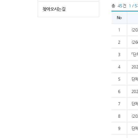
총
45
건
1 / 5
찾아오시는길
No
1
(2
2
(2
3
「단
4
20
5
단체
6
20
7
단체
8
(2
9
단체