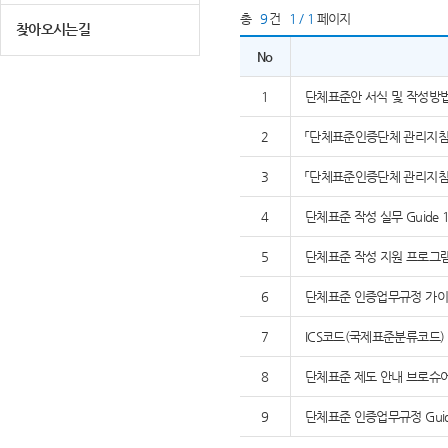
총
9
건
1 / 1
페이지
찾아오시는길
No
1
단체표준안 서식 및 작성방
2
「단체표준인증단체 관리지침」,
3
「단체표준인증단체 관리지침」,
4
단체표준 작성 실무 Guide 1
5
단체표준 작성 지원 프로그램 K
6
단체표준 인증업무규정 가이드
7
ICS코드(국제표준분류코드)
8
단체표준 제도 안내 브로슈
9
단체표준 인증업무규정 Guide