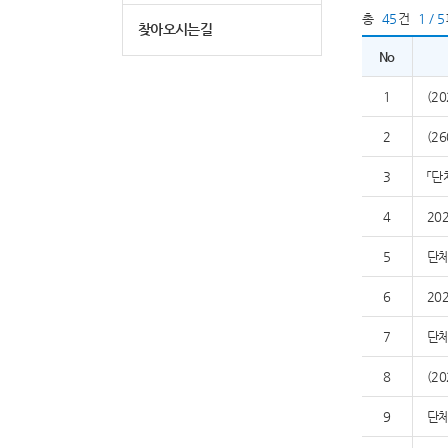
총
45
건
1 / 5
찾아오시는길
No
1
(2
2
(2
3
「단
4
20
5
단체
6
20
7
단체
8
(2
9
단체