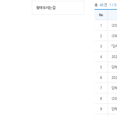
총
45
건
1 / 5
찾아오시는길
No
1
(2
2
(2
3
「단
4
20
5
단체
6
20
7
단체
8
(2
9
단체