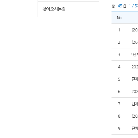
총
45
건
1 / 5
찾아오시는길
No
1
(2
2
(2
3
「단
4
20
5
단체
6
20
7
단체
8
(2
9
단체