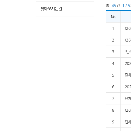
총
45
건
1 / 5
찾아오시는길
No
1
(2
2
(2
3
「단
4
20
5
단체
6
20
7
단체
8
(2
9
단체