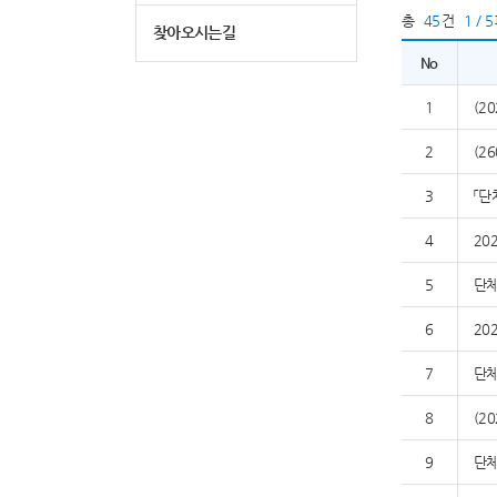
총
45
건
1 / 5
찾아오시는길
No
1
(2
2
(2
3
「단
4
20
5
단체
6
20
7
단체
8
(2
9
단체