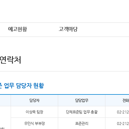
예고현황
고객마당
 연락처
 업무 담당자 현황
담당자
담당업무
전화
이상욱 팀장
단체표준팀 업무 총괄
02-212
우민식 부부장
표준관리
02-212