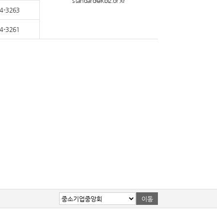
standard@kbiz.or.kr
4-3263
4-3261