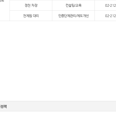
앙회
정천 차장
컨설팅/교육
02-212
천제원 대리
인증단체관리/제도개선
02-212
권정책