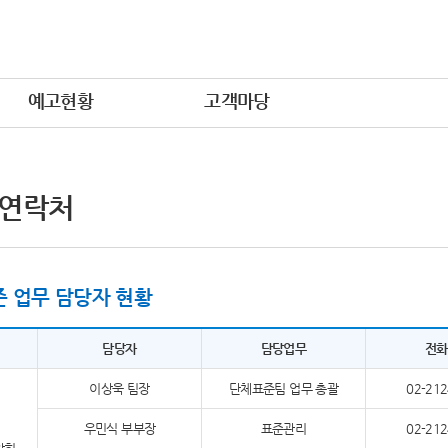
예고현황
고객마당
 연락처
 업무 담당자 현황
담당자
담당업무
전화
이상욱 팀장
단체표준팀 업무 총괄
02-212
우민식 부부장
표준관리
02-212