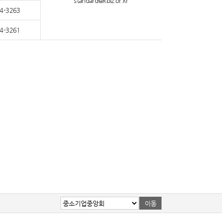
standard@kbiz.or.kr
4-3263
4-3261