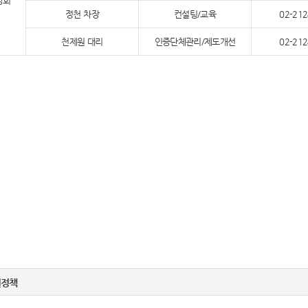
앙회
정천 차장
컨설팅/교육
02-212
천제원 대리
인증단체관리/제도개선
02-212
권정책