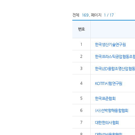
전체
169
,
페이지
1 / 17
번호
1
한국생산기술연구원
2
한국프라스틱공업협동조
3
한국LED융합조명산업협
4
KOTITI시험연구원
5
한국표준협회
6
(사)선박항해융합협회
7
대한한의사협회
8
대한설비융합협회