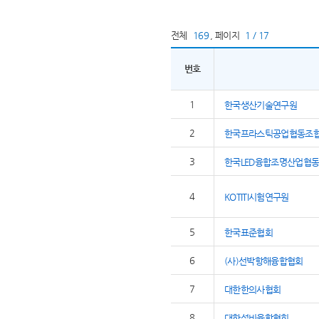
전체
169
,
페이지
1 / 17
번호
1
한국생산기술연구원
2
한국프라스틱공업협동조
3
한국LED융합조명산업협
4
KOTITI시험연구원
5
한국표준협회
6
(사)선박항해융합협회
7
대한한의사협회
8
대한설비융합협회