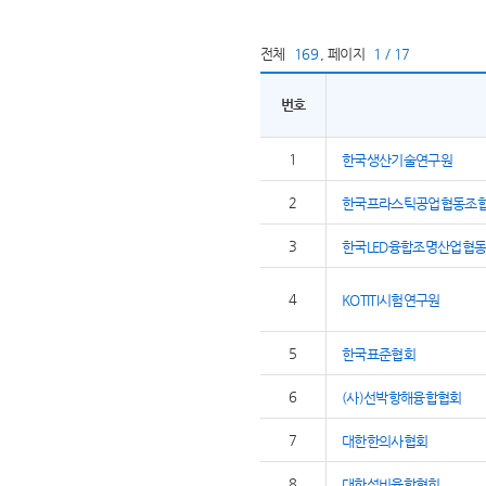
전체
169
,
페이지
1 / 17
번호
1
한국생산기술연구원
2
한국프라스틱공업협동조
3
한국LED융합조명산업협
4
KOTITI시험연구원
5
한국표준협회
6
(사)선박항해융합협회
7
대한한의사협회
8
대한설비융합협회