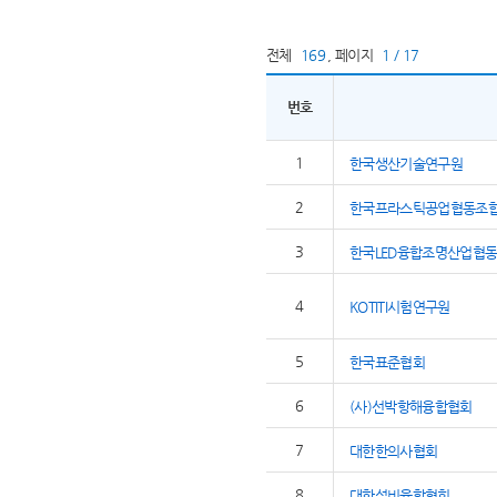
전체
169
,
페이지
1 / 17
번호
1
한국생산기술연구원
2
한국프라스틱공업협동조
3
한국LED융합조명산업협
4
KOTITI시험연구원
5
한국표준협회
6
(사)선박항해융합협회
7
대한한의사협회
8
대한설비융합협회