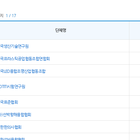
이지
1 / 17
단체명
한국생산기술연구원
한국프라스틱공업협동조합연합회
국LED융합조명산업협동조합
OTITI시험연구원
한국표준협회
사)선박항해융합협회
대한한의사협회
대한설비융합협회