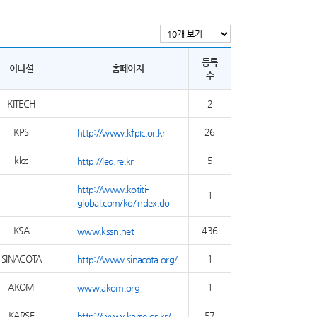
등록
이니셜
홈페이지
수
KITECH
2
KPS
26
http://www.kfpic.or.kr
klcc
5
http://led.re.kr
http://www.kotiti-
1
global.com/ko/index.do
KSA
436
www.kssn.net
SINACOTA
1
http://www.sinacota.org/
AKOM
1
www.akom.org
KARSE
57
http://www.karse.or.kr/