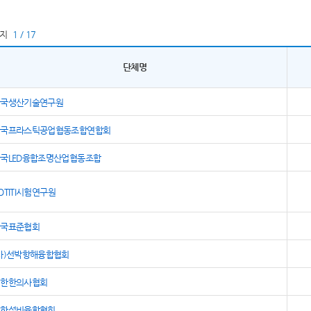
이지
1 / 17
단체명
한국생산기술연구원
한국프라스틱공업협동조합연합회
국LED융합조명산업협동조합
OTITI시험연구원
한국표준협회
사)선박항해융합협회
대한한의사협회
대한설비융합협회