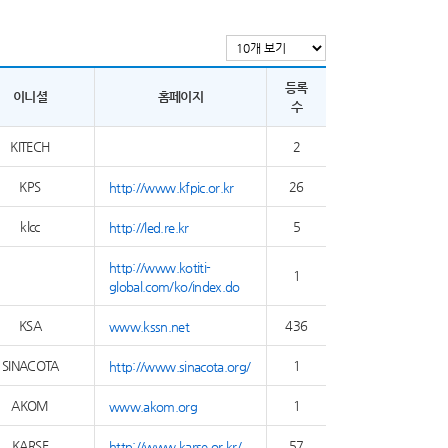
등록
이니셜
홈페이지
수
KITECH
2
KPS
26
http://www.kfpic.or.kr
klcc
5
http://led.re.kr
http://www.kotiti-
1
global.com/ko/index.do
KSA
436
www.kssn.net
SINACOTA
1
http://www.sinacota.org/
AKOM
1
www.akom.org
KARSE
57
http://www.karse.or.kr/