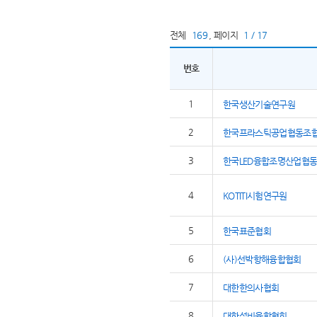
전체
169
,
페이지
1 / 17
번호
1
한국생산기술연구원
2
한국프라스틱공업협동조
3
한국LED융합조명산업협
4
KOTITI시험연구원
5
한국표준협회
6
(사)선박항해융합협회
7
대한한의사협회
8
대한설비융합협회