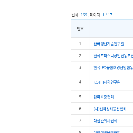
전체
169
,
페이지
1 / 17
번호
1
한국생산기술연구원
2
한국프라스틱공업협동조
3
한국LED융합조명산업협
4
KOTITI시험연구원
5
한국표준협회
6
(사)선박항해융합협회
7
대한한의사협회
8
대한설비융합협회