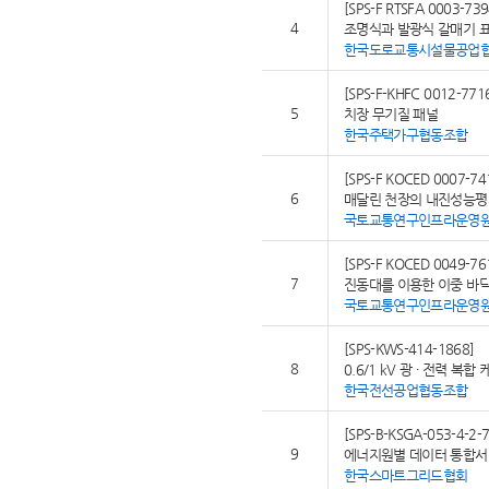
[SPS-F RTSFA 0003-739
4
조명식과 발광식 갈매기 
한국도로교통시설물공업
[SPS-F-KHFC 0012-771
5
치장 무기질 패널
한국주택가구협동조합
[SPS-F KOCED 0007-74
6
매달린 천장의 내진성능평
국토교통연구인프라운영
[SPS-F KOCED 0049-76
7
진동대를 이용한 이중 바
국토교통연구인프라운영
[SPS-KWS-414-1868]
8
0.6/1 kV 광 ∙ 전력 복합
한국전선공업협동조합
[SPS-B-KSGA-053-4-2-
9
에너지원별 데이터 통합서비
한국스마트그리드협회