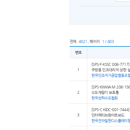
전체
4021
,
페이지
1 / 403
번호
[SPS-F-KSSC 006-7717]
1
주방용 인조대리석 상판 
한국인조석가공업협동조
[SPS-KWWA M 206-156
2
수도계량기 보호통
한국상하수도협회
[SPS-C KIDC-001-7444]
3
인터랙티브화이트보드
한국전자칠판디스플레이