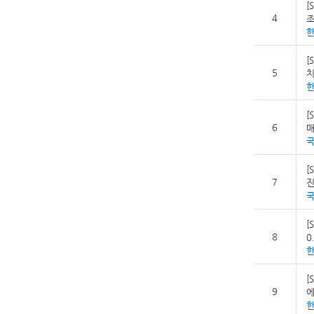
[
4
조
[
5
치
[
6
매
[
7
진
[
8
0
[
9
에