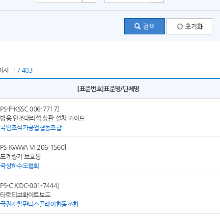
이지
1 / 403
[표준번호]표준명/단체명
SPS-F-KSSC 006-7717]
방용 인조대리석 상판 설치 가이드
한국인조석가공업협동조합
SPS-KWWA M 206-1560]
도계량기 보호통
한국상하수도협회
SPS-C KIDC-001-7444]
인터랙티브화이트보드
한국전자칠판디스플레이협동조합