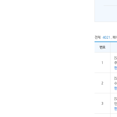
전체
4021
,
페
번호
[
1
주
[
2
수
[
3