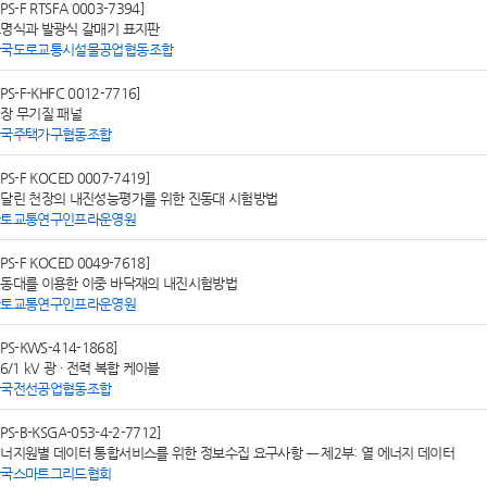
SPS-F RTSFA 0003-7394]
명식과 발광식 갈매기 표지판
한국도로교통시설물공업협동조합
SPS-F-KHFC 0012-7716]
장 무기질 패널
한국주택가구협동조합
SPS-F KOCED 0007-7419]
달린 천장의 내진성능평가를 위한 진동대 시험방법
국토교통연구인프라운영원
SPS-F KOCED 0049-7618]
동대를 이용한 이중 바닥재의 내진시험방법
국토교통연구인프라운영원
SPS-KWS-414-1868]
.6/1 kV 광 ∙ 전력 복합 케이블
한국전선공업협동조합
SPS-B-KSGA-053-4-2-7712]
너지원별 데이터 통합서비스를 위한 정보수집 요구사항 — 제2부: 열 에너지 데이터
한국스마트그리드협회