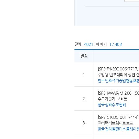
전체
4021
,
페이지
1 / 403
번호
[SPS-F-KSSC 006-7717]
1
주방용 인조대리석 상판 
한국인조석가공업협동조
[SPS-KWWA M 206-156
2
수도계량기 보호통
한국상하수도협회
[SPS-C KIDC-001-7444]
3
인터랙티브화이트보드
한국전자칠판디스플레이