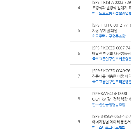
[SPS-F RTSFA 0003-739
4
조명식과 발광식 갈매기 
한국도로교통시설물공업
[SPS-F-KHFC 0012-771
5
치장 무기질 패널
한국주택가구협동조합
[SPS-F KOCED 0007-74
6
매달린 천장의 내진성능평
국토교통연구인프라운영
[SPS-F KOCED 0049-76
7
진동대를 이용한 이중 바
국토교통연구인프라운영
[SPS-KWS-414-1868]
8
0.6/1 kV 광 ∙ 전력 복합
한국전선공업협동조합
[SPS-B-KSGA-053-4-2-
9
에너지원별 데이터 통합서비
한국스마트그리드협회