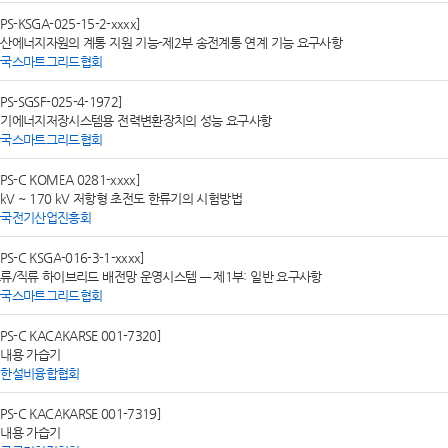
SPS-KSGA-025-15-2-xxxx]
산에너지자원의 계통 지원 기능-제2부 송전계통 연계 기능 요구사항
한국스마트그리드협회
SPS-SGSF-025-4-1972]
기에너지저장시스템용 전력변환장치의 성능 요구사항
한국스마트그리드협회
SPS-C KOMEA 0281-xxxx]
 kV ~ 170 kV 저항형 초전도 한류기의 시험방법
한국전기산업진흥회
SPS-C KSGA-016-3-1-xxxx]
류/직류 하이브리드 배전망 운영시스템 — 제1부: 일반 요구사항
한국스마트그리드협회
SPS-C KACAKARSE 001-7320]
내용 가습기
대한설비융합협회
SPS-C KACAKARSE 001-7319]
내용 가습기