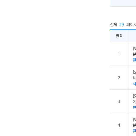
전체
29
,
페이
번호
[
1
분
[
2
해
사
[
3
에
[
4
분