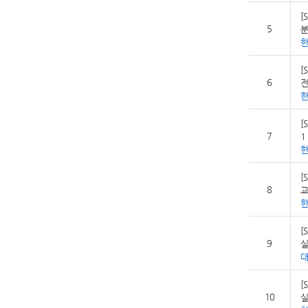
[
5
분
[
6
전
[
7
1
[
8
교
[
9
실
[
10
실