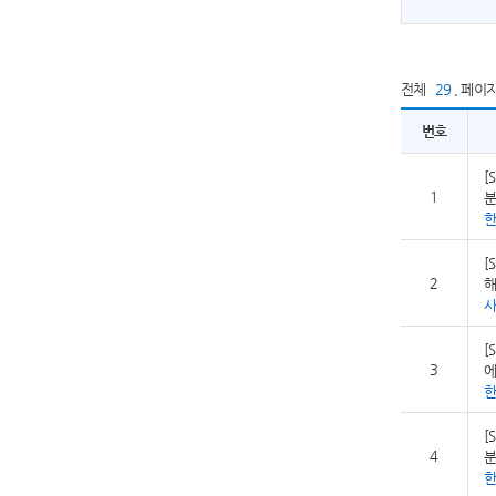
전체
29
,
페이
번호
[
1
분
[
2
해
사
[
3
에
[
4
분