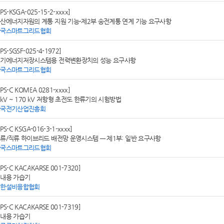
SPS-KSGA-025-15-2-xxxx]
산에너지자원의 계통 지원 기능-제2부 송전계통 연계 기능 요구사항
한국스마트그리드협회
SPS-SGSF-025-4-1972]
기에너지저장시스템용 전력변환장치의 성능 요구사항
한국스마트그리드협회
SPS-C KOMEA 0281-xxxx]
 kV ~ 170 kV 저항형 초전도 한류기의 시험방법
한국전기산업진흥회
SPS-C KSGA-016-3-1-xxxx]
류/직류 하이브리드 배전망 운영시스템 — 제1부: 일반 요구사항
한국스마트그리드협회
SPS-C KACAKARSE 001-7320]
내용 가습기
대한설비융합협회
SPS-C KACAKARSE 001-7319]
내용 가습기