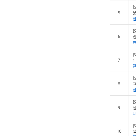
[
5
분
[
6
전
[
7
1
[
8
교
[
9
실
[
10
실