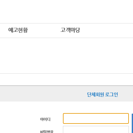
예고현황
고객마당
단체회원 로그인
아이디
비밀번호