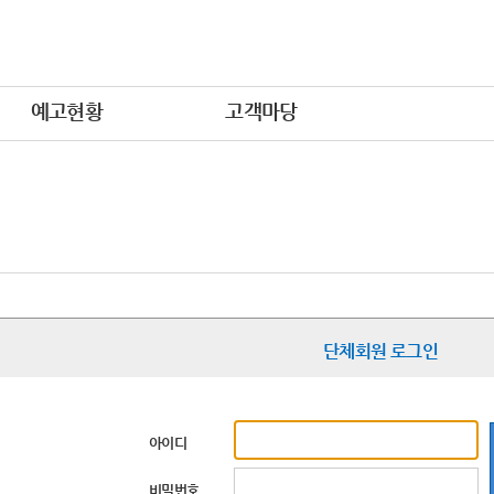
예고현황
고객마당
단체회원 로그인
아이디
비밀번호