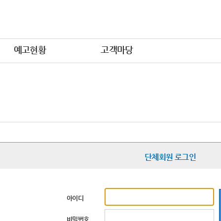
예고현황
고객마당
단체회원 로그인
아이디
비밀번호