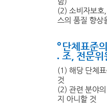
함)
(2) 소비자보
스의 품질 향상
단체표준의
조, 전문위
(1) 해당 단
것
(2) 관련 분야
지 아니할 것