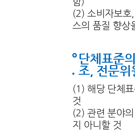
함)
(2) 소비자보
스의 품질 향상
단체표준의
조, 전문위
(1) 해당 단
것
(2) 관련 분야
지 아니할 것