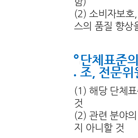
함)
(2) 소비자보
스의 품질 향상
단체표준의
조, 전문위
(1) 해당 단
것
(2) 관련 분야
지 아니할 것