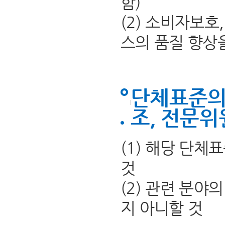
함)
(2) 소비자보
스의 품질 향상
단체표준의
조, 전문위
(1) 해당 단
것
(2) 관련 분야
지 아니할 것