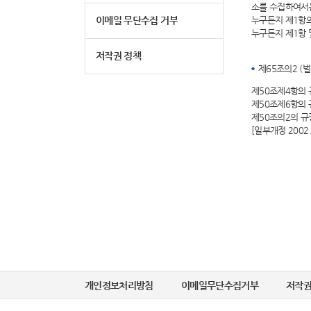
소를 수집하여서
이메일 무단수집 거부
누구든지 제1항
누구든지 제1항 
저작권 정책
제65조의2 (
제50조제4항의 
제50조제6항의 
제50조의2의 
[일부개정 2002.
개인정보처리방침
이메일무단수집거부
저작