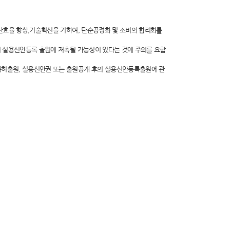
산효율 향상,기술혁신을 기하여, 단순공정화 및 소비의 합리화를
의 실용신안등록 출원에 저촉될 가능성이 있다는 것에 주의를 요합
특허출원, 실용신안권 또는 출원공개 후의 실용신안등록출원에 관