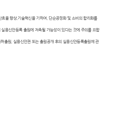
산효율 향상,기술혁신을 기하여, 단순공정화 및 소비의 합리화를
의 실용신안등록 출원에 저촉될 가능성이 있다는 것에 주의를 요합
특허출원, 실용신안권 또는 출원공개 후의 실용신안등록출원에 관