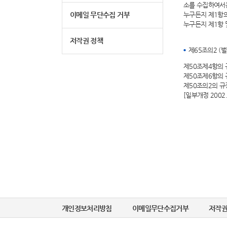
소를 수집하여서
이메일 무단수집 거부
누구든지 제1항
누구든지 제1항 
저작권 정책
제65조의2 (
제50조제4항의 
제50조제6항의 
제50조의2의 
[일부개정 2002.
개인정보처리방침
이메일무단수집거부
저작