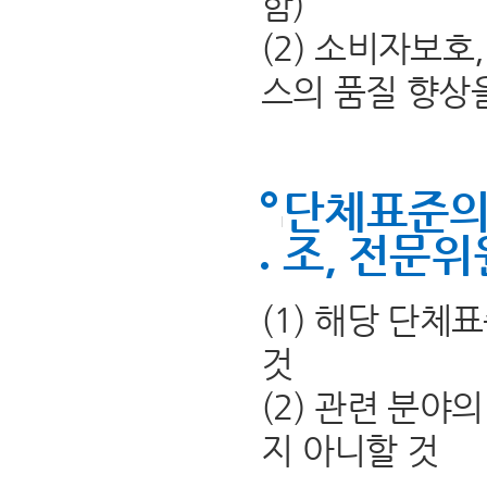
함)
(2) 소비자보
스의 품질 향상
단체표준의
조, 전문위
(1) 해당 단
것
(2) 관련 분야
지 아니할 것