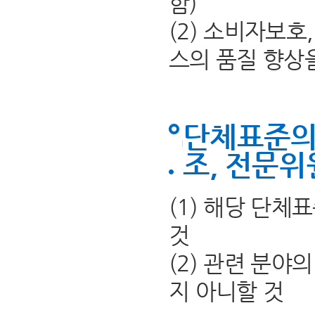
함)
(2) 소비자보
스의 품질 향상
단체표준의
조, 전문위
(1) 해당 단
것
(2) 관련 분야
지 아니할 것