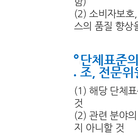
함)
(2) 소비자보
스의 품질 향상
단체표준의
조, 전문위
(1) 해당 단
것
(2) 관련 분야
지 아니할 것