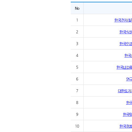
No
1
한국전자칠
2
한국식
3
한국인
4
한국
5
한국LED
6
연
7
대한도자
8
한
9
한국
10
한국점