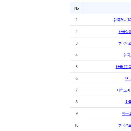
No
1
한국전자칠
2
한국식
3
한국인
4
한국
5
한국LED
6
연
7
대한도자
8
한
9
한국
10
한국점