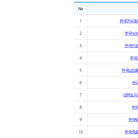
No
1
한국전자칠
2
한국식
3
한국인
4
한국
5
한국LED
6
연
7
대한도자
8
한
9
한국
10
한국점